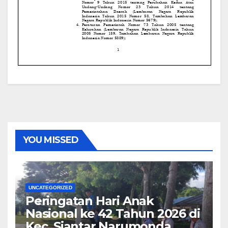
YOU MISSED
UNCATEGORIZED
Peringatan Hari Anak
Nasional ke 42 Tahun 2026 di
Kec. Siantar Narumonda