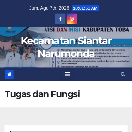
Skip
Jum. Agu 7th, 2026
10:01:52 AM
to
content
Kecamatan Siantar
Narumonda
Tugas dan Fungsi